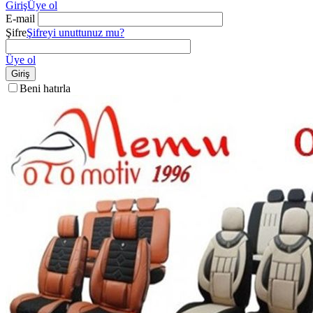
Giriş
Üye ol
E-mail
Şifre
Şifreyi unuttunuz mu?
Üye ol
Giriş
Beni hatırla