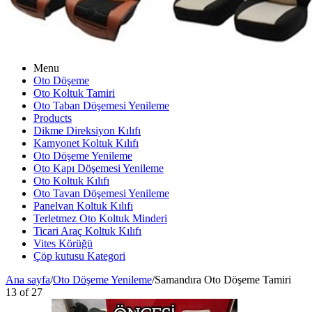
Menu
Oto Döşeme
Oto Koltuk Tamiri
Oto Taban Döşemesi Yenileme
Products
Dikme Direksiyon Kılıfı
Kamyonet Koltuk Kılıfı
Oto Döşeme Yenileme
Oto Kapı Döşemesi Yenileme
Oto Koltuk Kılıfı
Oto Tavan Döşemesi Yenileme
Panelvan Koltuk Kılıfı
Terletmez Oto Koltuk Minderi
Ticari Araç Koltuk Kılıfı
Vites Körüğü
Çöp kutusu Kategori
Ana sayfa
/
Oto Döşeme Yenileme
/
Samandıra Oto Döşeme Tamiri
13
of
27