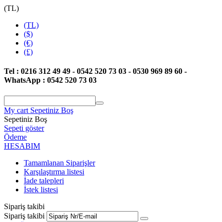
(TL)
(TL)
($)
(€)
(£)
Tel : 0216 312 49 49 - 0542 520 73 03 - 0530 969 89 60 -
WhatsApp : 0542 520 73 03
My cart
Sepetiniz Boş
Sepetiniz Boş
Sepeti göster
Ödeme
HESABIM
Tamamlanan Siparişler
Karşılaştırma listesi
İade talepleri
İstek listesi
Sipariş takibi
Sipariş takibi