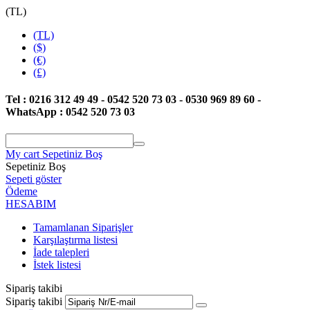
(TL)
(TL)
($)
(€)
(£)
Tel : 0216 312 49 49 - 0542 520 73 03 - 0530 969 89 60 -
WhatsApp : 0542 520 73 03
My cart
Sepetiniz Boş
Sepetiniz Boş
Sepeti göster
Ödeme
HESABIM
Tamamlanan Siparişler
Karşılaştırma listesi
İade talepleri
İstek listesi
Sipariş takibi
Sipariş takibi