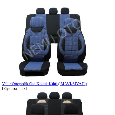
Velür Ortopedik Oto Koltuk Kılıfı ( MAVİ-SİYAH )
[Fiyat sorunuz]