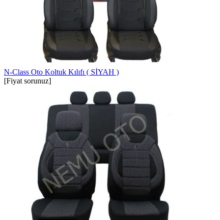
N-Class Oto Koltuk Kılıfı ( SİYAH )
[Fiyat sorunuz]