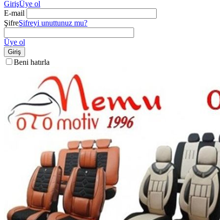
Giriş
Üye ol
E-mail
Şifre
Şifreyi unuttunuz mu?
Üye ol
Giriş
Beni hatırla