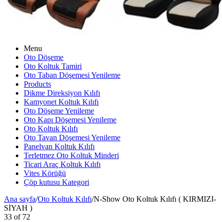
Menu
Oto Döşeme
Oto Koltuk Tamiri
Oto Taban Döşemesi Yenileme
Products
Dikme Direksiyon Kılıfı
Kamyonet Koltuk Kılıfı
Oto Döşeme Yenileme
Oto Kapı Döşemesi Yenileme
Oto Koltuk Kılıfı
Oto Tavan Döşemesi Yenileme
Panelvan Koltuk Kılıfı
Terletmez Oto Koltuk Minderi
Ticari Araç Koltuk Kılıfı
Vites Körüğü
Çöp kutusu Kategori
Ana sayfa
/
Oto Koltuk Kılıfı
/
N-Show Oto Koltuk Kılıfı ( KIRMIZI-
SİYAH )
33
of
72