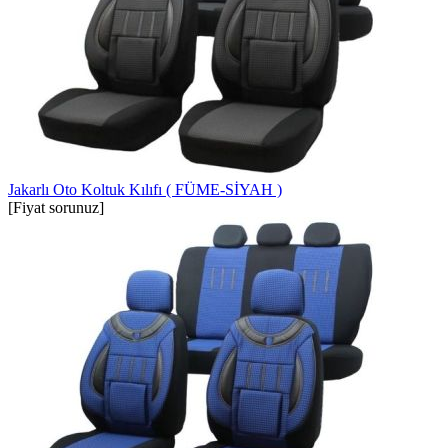
Jakarlı Oto Koltuk Kılıfı ( FÜME-SİYAH )
[Fiyat sorunuz]