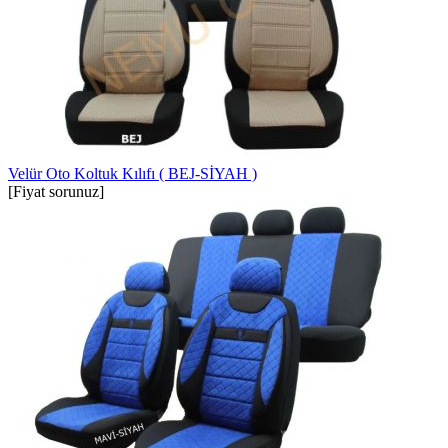
Velür Oto Koltuk Kılıfı ( BEJ-SİYAH )
[Fiyat sorunuz]