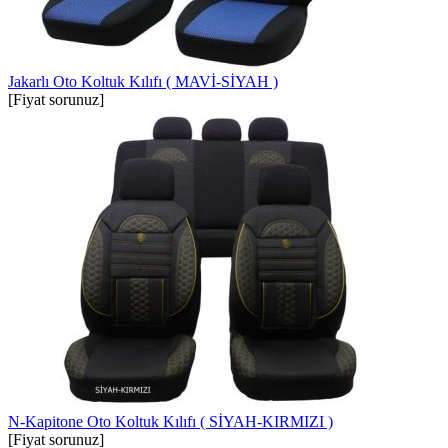
Jakarlı Oto Koltuk Kılıfı ( MAVİ-SİYAH )
[Fiyat sorunuz]
N-Kapitone Oto Koltuk Kılıfı ( SİYAH-KIRMIZI )
[Fiyat sorunuz]