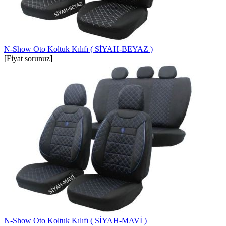
N-Show Oto Koltuk Kılıfı ( SİYAH-BEYAZ )
[Fiyat sorunuz]
N-Show Oto Koltuk Kılıfı ( SİYAH-MAVİ )