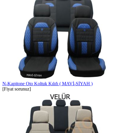
N-Kapitone Oto Koltuk Kılıfı ( MAVİ-SİYAH )
[Fiyat sorunuz]