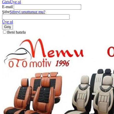
Giriş
Üye ol
E-mail
Şifre
Şifreyi unuttunuz mu?
Üye ol
Giriş
Beni hatırla