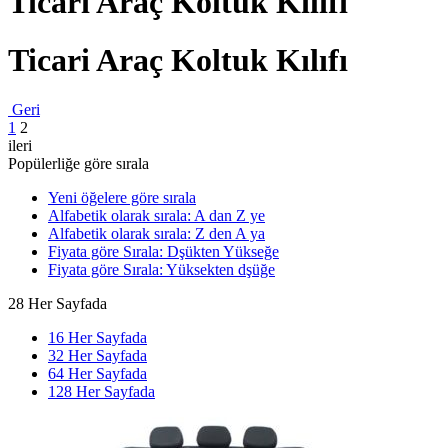
Ticari Araç Koltuk Kılıfı
Ticari Araç Koltuk Kılıfı
Geri
1
2
ileri
Popülerliğe göre sırala
Yeni öğelere göre sırala
Alfabetik olarak sırala: A dan Z ye
Alfabetik olarak sırala: Z den A ya
Fiyata göre Sırala: Dşükten Yükseğe
Fiyata göre Sırala: Yüksekten dşüğe
28 Her Sayfada
16 Her Sayfada
32 Her Sayfada
64 Her Sayfada
128 Her Sayfada