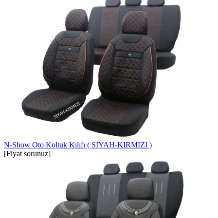
N-Show Oto Koltuk Kılıfı ( SİYAH-KIRMIZI )
[Fiyat sorunuz]