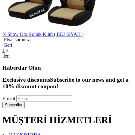
N-Show Oto Koltuk Kılıfı ( BEJ-SİYAH )
[Fiyat sorunuz]
Geri
1
2
ileri
Haberdar Olun
Exclusive discounts
Subscribe to our news and get a
10% discount coupon!
E-mail
Subscribe
MÜŞTERİ HİZMETLERİ
HAKKIMIZDA