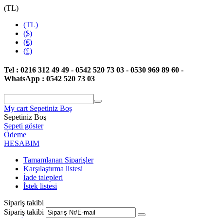
(TL)
(TL)
($)
(€)
(£)
Tel : 0216 312 49 49 - 0542 520 73 03 - 0530 969 89 60 -
WhatsApp : 0542 520 73 03
My cart
Sepetiniz Boş
Sepetiniz Boş
Sepeti göster
Ödeme
HESABIM
Tamamlanan Siparişler
Karşılaştırma listesi
İade talepleri
İstek listesi
Sipariş takibi
Sipariş takibi